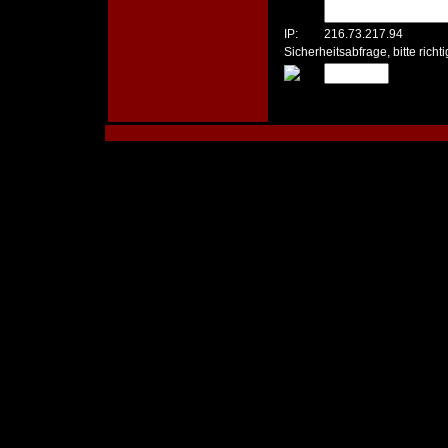
IP:
216.73.217.94
Sicherheitsabfrage, bitte rich