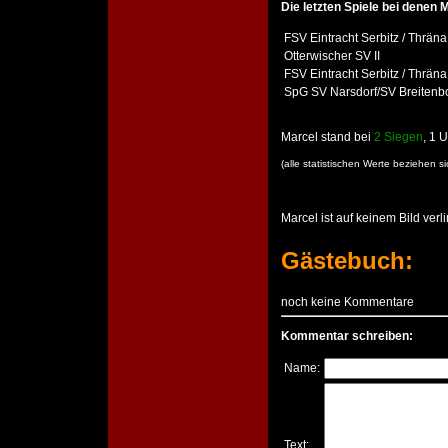
Die letzten Spiele bei denen M
FSV Eintracht Serbitz / Thräna
Otterwischer SV II
FSV Eintracht Serbitz / Thräna
SpG SV Narsdorf/SV Breitenb
Marcel stand bei
2 Siegen
, 1 
(alle statistischen Werte beziehen 
Marcel ist auf keinem Bild verli
Gästebuch:
noch keine Kommentare
Kommentar schreiben:
Name:
Text: