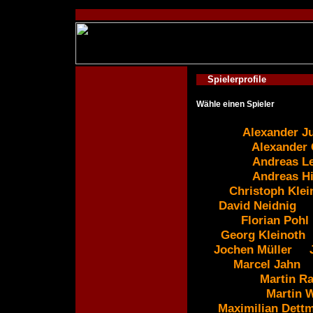
Spielerprofile
Wähle einen Spieler
Alexander J
Alexander 
Andreas L
Andreas Hi
Christoph Klei
David Neidnig
Florian Pohl
Georg Kleinoth
Jochen Müller
Marcel Jahn
Martin R
Martin 
Maximilian Dett